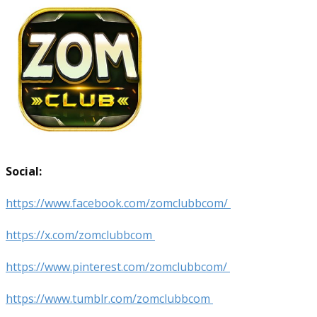
Social:
https://www.facebook.com/zomclubbcom/
https://x.com/zomclubbcom
https://www.pinterest.com/zomclubbcom/
https://www.tumblr.com/zomclubbcom