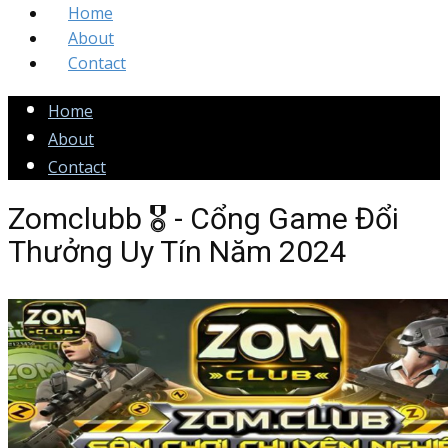
Home
About
Contact
Home
About
Contact
Zomclubb 🎖️ - Cổng Game Đổi
Thưởng Uy Tín Năm 2024